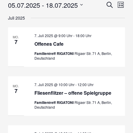
05.07.2025
 - 
18.07.2025
Veranstaltungen
Veranstaltung
Verans
Suche
Liste
Suche
Ansich
Datum
und
Naviga
Juli 2025
wählen.
Ansichten,
Navigation
7. Juli 2025 @ 9:00 Uhr
-
18:00 Uhr
MO.
7
Offenes Cafe
Familientreff RIGATONI
Rigaer Str. 71 A, Berlin,
Deutschland
7. Juli 2025 @ 10:00 Uhr
-
12:00 Uhr
MO.
7
Fliesenflitzer – offene Spielgruppe
Familientreff RIGATONI
Rigaer Str. 71 A, Berlin,
Deutschland