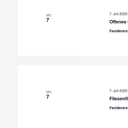
7. Juli 202
MO.
7
Offenes 
Familientr
7. Juli 202
MO.
7
Fliesenf
Familientr