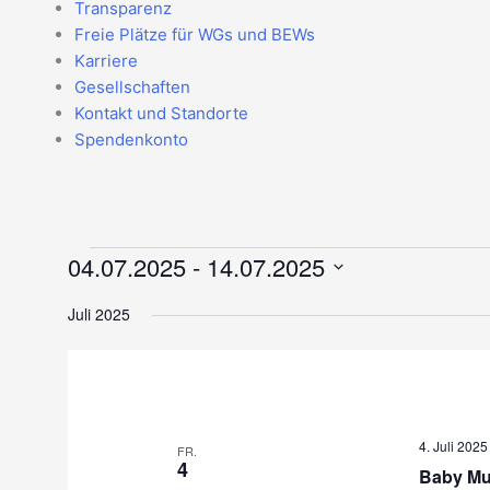
Transparenz
Freie Plätze für WGs und BEWs
Karriere
Gesellschaften
Kontakt und Standorte
Spendenkonto
Veranstaltungen
04.07.2025
 - 
14.07.2025
Datum
Juli 2025
wählen.
4. Juli 202
FR.
4
Baby Mu