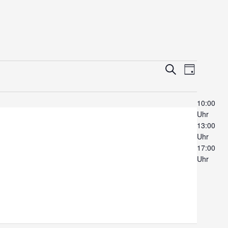
Veranstaltungen
Veranstalt
Suche
Tag
Suche
Ansichten
und
Navigation
10:00
Ansichten,
Uhr
Navigation
13:00
Uhr
17:00
Uhr