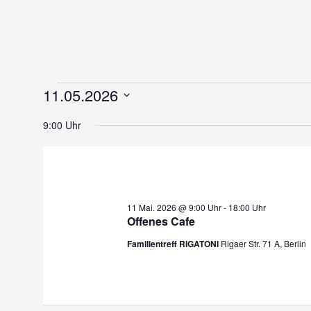
Veranstaltungen
11.05.2026
für
Datum
11.
9:00 Uhr
wählen.
Mai
2026
11 Mai. 2026 @ 9:00 Uhr
-
18:00 Uhr
Offenes Cafe
Familientreff RIGATONI
Rigaer Str. 71 A, Berlin