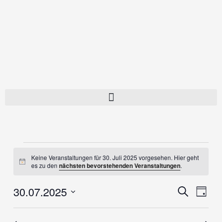
Zum
Inhalt
springen
Veranstaltungen
Keine Veranstaltungen für 30. Juli 2025 vorgesehen. Hier geht
für
Hinweis
es zu den
nächsten bevorstehenden Veranstaltungen
.
30.
Juli
30.07.2025
Veranstaltung
Verans
Suche
2025
Tag
Suche
Ansich
Datum
und
Naviga
wählen.