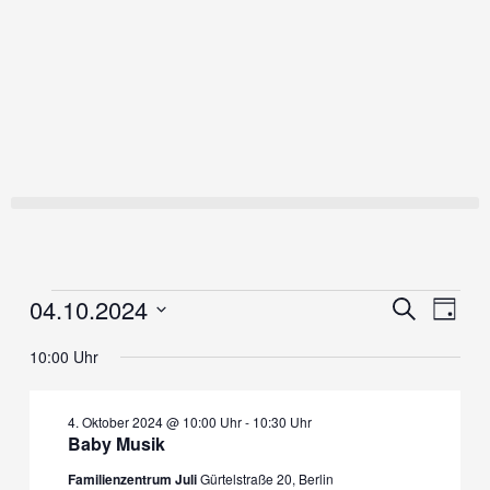
Zum
Inhalt
springen
04.10.2024
Veranstaltungen
Veranstaltung
Verans
Suche
Tag
für
Suche
Ansich
Datum
4.
und
Naviga
10:00 Uhr
wählen.
Oktober
Ansichten,
2024
Navigation
4. Oktober 2024 @ 10:00 Uhr
-
10:30 Uhr
Baby Musik
Familienzentrum Juli
Gürtelstraße 20, Berlin