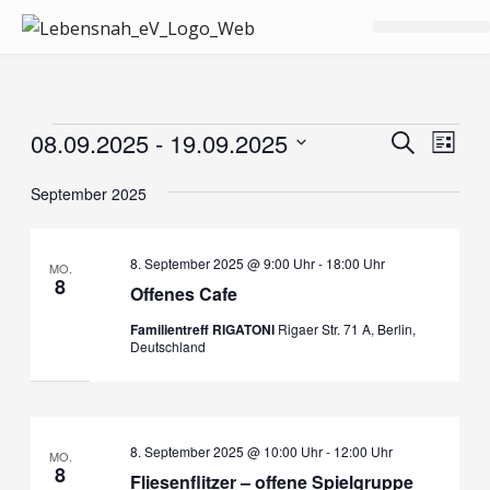
Zum
Inhalt
springen
Neues / Blog
Unsere Angebote
Über den Träger
Veranstaltungen
Veranst
08.09.2025
 - 
19.09.2025
Vera
Suche
Liste
Suche
Ans
Datum
und
September 2025
Navi
wählen.
Ansicht
Navigat
8. September 2025 @ 9:00 Uhr
-
18:00 Uhr
MO.
8
Offenes Cafe
Familientreff RIGATONI
Rigaer Str. 71 A, Berlin,
Deutschland
8. September 2025 @ 10:00 Uhr
-
12:00 Uhr
MO.
8
Fliesenflitzer – offene Spielgruppe