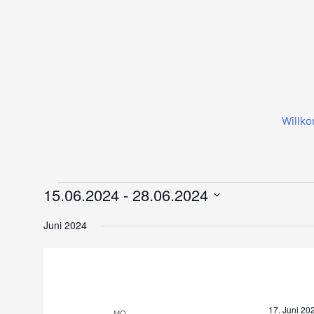
Zum
Inhalt
springen
Willk
Veranstaltungen
15.06.2024
 - 
28.06.2024
Datum
Juni 2024
wählen.
17. Juni 20
MO.