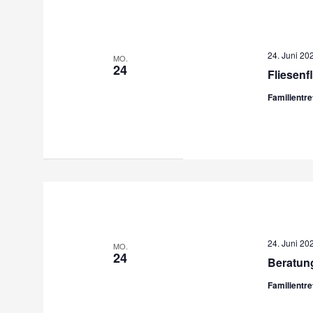
24. Juni 20
MO.
24
Fliesenf
Familientr
24. Juni 20
MO.
24
Beratung
Familientr