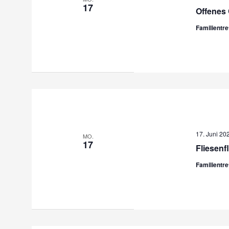
17
Offenes 
Familientr
17. Juni 20
MO.
17
Fliesenf
Familientr