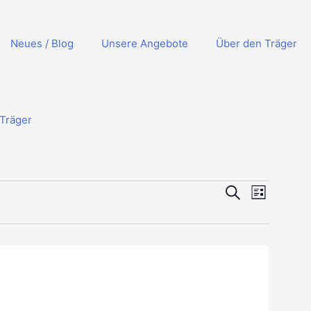
Neues / Blog
Unsere Angebote
Über den Träger
Träger
Veranstaltungen
Veranstalt
Suche
Liste
Suche
Ansichten
und
Navigation
Ansichten,
Navigation