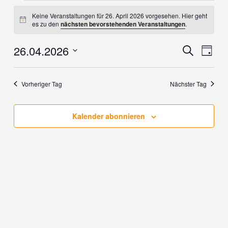
Veranstaltungen
Keine Veranstaltungen für 26. April 2026 vorgesehen. Hier geht
für
Hinweis
es zu den
nächsten bevorstehenden Veranstaltungen
.
26.
April
26.04.2026
Veranstaltung
Verans
Suche
2026
Tag
Suche
Ansich
Datum
und
Naviga
wählen.
Ansichten,
Vorheriger Tag
Nächster Tag
Navigation
Kalender abonnieren