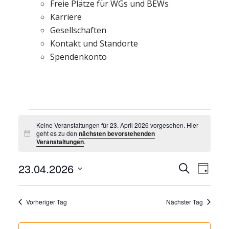
Freie Plätze für WGs und BEWs
Karriere
Gesellschaften
Kontakt und Standorte
Spendenkonto
Veranstaltungen
für
Keine Veranstaltungen für 23. April 2026 vorgesehen. Hier
geht es zu den
nächsten bevorstehenden
Hinweis
23.
Veranstaltungen
.
April
Veranst
2026
23.04.2026
Vera
Suche
Tag
Suche
Ansi
Datum
und
Navi
wählen.
Vorheriger Tag
Nächster Tag
Ansicht
Navigat