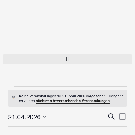
Zum
Inhalt
springen
Veranstaltungen
Keine Veranstaltungen für 21. April 2026 vorgesehen. Hier geht
für
Hinweis
es zu den
nächsten bevorstehenden Veranstaltungen
.
21.
April
21.04.2026
Veranstaltung
Verans
Suche
2026
Tag
Suche
Ansich
Datum
und
Naviga
wählen.