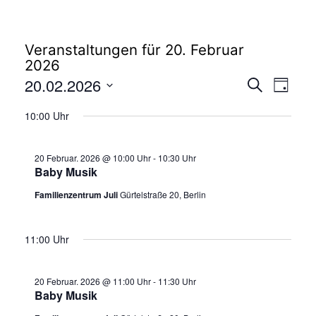
Veranstaltungen für 20. Februar
2026
Veranstal
20.02.2026
Verans
Suche
Tag
Suche
Ansich
Datum
und
Naviga
10:00 Uhr
wählen.
Ansichten
Navigatio
20 Februar. 2026 @ 10:00 Uhr
-
10:30 Uhr
Baby Musik
Familienzentrum Juli
Gürtelstraße 20, Berlin
11:00 Uhr
20 Februar. 2026 @ 11:00 Uhr
-
11:30 Uhr
Baby Musik