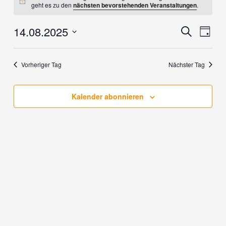
Hinweis
geht es zu den
nächsten bevorstehenden Veranstaltungen
.
14.
August
14.08.2025
Veranstaltung
Verans
Suche
2025
Tag
Suche
Ansich
Datum
und
Naviga
wählen.
Ansichten,
Vorheriger Tag
Nächster Tag
Navigation
Kalender abonnieren