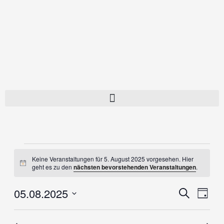
Zum
Inhalt
springen
Veranstaltungen
für
Keine Veranstaltungen für 5. August 2025 vorgesehen. Hier
Hinweis
geht es zu den
nächsten bevorstehenden Veranstaltungen
.
5.
August
Veranst
05.08.2025
Vera
Suche
Tag
2025
Suche
Ans
Datum
und
Navi
wählen.