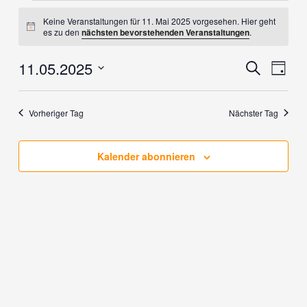
Veranstaltungen
Keine Veranstaltungen für 11. Mai 2025 vorgesehen. Hier geht
für
Hinweis
es zu den
nächsten bevorstehenden Veranstaltungen
.
11.
Mai
11.05.2025
Veranstaltung
Verans
Suche
2025
Tag
Suche
Ansich
Datum
und
Naviga
wählen.
Ansichten,
Vorheriger Tag
Nächster Tag
Navigation
Kalender abonnieren