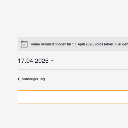
Veranstaltungen
für
Keine Veranstaltungen für 17. April 2025 vorgesehen. Hier ge
Hinweis
17.
April
17.04.2025
2025
Datum
wählen.
Vorheriger Tag