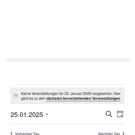
Zum
Inhalt
springen
Veranstaltungen
für
Keine Veranstaltungen für 25. Januar 2025 vorgesehen. Hier
Hinweis
geht es zu den
nächsten bevorstehenden Veranstaltungen
.
25.
Januar
Veranstal
25.01.2025
Verans
2025
Suche
Tag
Suche
Ansich
Datum
und
Naviga
wählen.
Ansichten
Vorheriger Tag
Nächster Tag