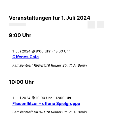
Veranstaltungen für 1. Juli 2024
Veranstal
Veran
01.07.2024
Tag
Suche
Ansic
Datum
Suche
und
Naviga
9:00 Uhr
wählen.
Ansichten
Navigatio
1. Juli 2024 @ 9:00 Uhr
-
18:00 Uhr
Offenes Cafe
Familientreff RIGATONI
Rigaer Str. 71 A, Berlin
10:00 Uhr
1. Juli 2024 @ 10:00 Uhr
-
12:00 Uhr
Fliesenflitzer – offene Spielgruppe
Familientreff RIGATONI
Rigaer Str. 71 A, Berlin