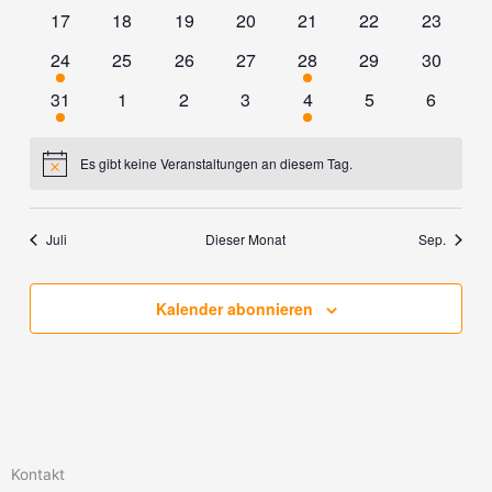
Veranstaltungen
Veranstaltungen
Veranstaltungen
Veranstaltungen
Veranstaltungen
Veranstaltungen
Veransta
0
0
0
0
0
0
0
17
18
19
20
21
22
23
Veranstaltungen
Veranstaltungen
Veranstaltungen
Veranstaltungen
Veranstaltungen
Veranstaltungen
Veransta
4
0
0
0
2
0
0
24
25
26
27
28
29
30
Veranstaltungen
Veranstaltungen
Veranstaltungen
Veranstaltungen
Veranstaltungen
Veranstaltungen
Veransta
4
0
0
0
2
0
0
31
1
2
3
4
5
6
Veranstaltungen
Veranstaltungen
Veranstaltungen
Veranstaltungen
Veranstaltungen
Veranstaltungen
Veranst
Es gibt keine Veranstaltungen an diesem Tag.
Hinweis
Juli
Dieser Monat
Sep.
Kalender abonnieren
Kontakt