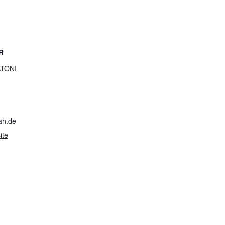
R
ATONI
ah.de
ite