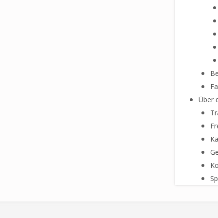
Be
Fa
Über 
Tr
Fr
Ka
Ge
Ko
Sp