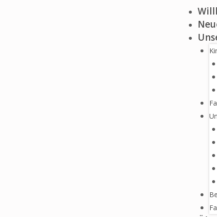
Wil
Neue
Uns
Ki
Fa
Un
Be
Fa