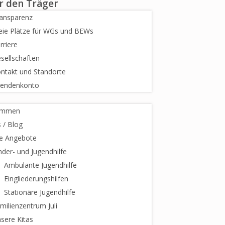
r den Träger
ansparenz
eie Plätze für WGs und BEWs
rriere
sellschaften
ntakt und Standorte
endenkonto
ommen
 / Blog
e Angebote
nder- und Jugendhilfe
Ambulante Jugendhilfe
Eingliederungshilfen
Stationäre Jugendhilfe
milienzentrum Juli
sere Kitas