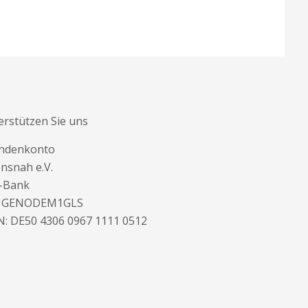
erstützen Sie uns
ndenkonto
nsnah e.V.
-Bank
: GENODEM1GLS
N: DE50 4306 0967 1111 0512