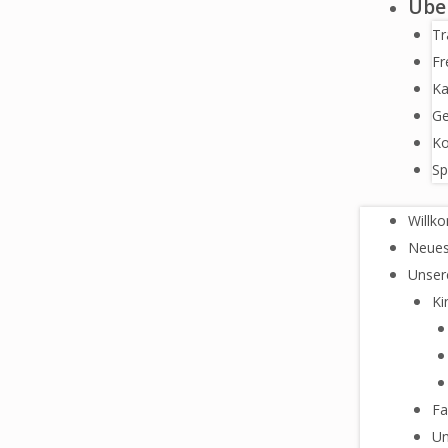
Übe
Tr
Fr
Ka
Ge
Ko
Sp
Willk
Neues
Unser
Ki
Fa
Un