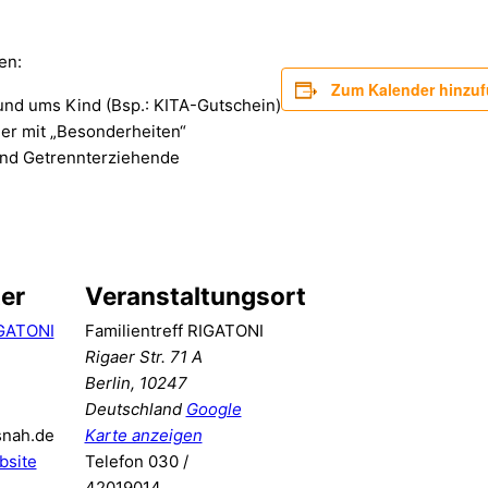
en:
Zum Kalender hinzu
und ums Kind (Bsp.: KITA-Gutschein)
der mit „Besonderheiten“
 und Getrennterziehende
er
Veranstaltungsort
IGATONI
Familientreff RIGATONI
Rigaer Str. 71 A
Berlin
,
10247
Deutschland
Google
snah.de
Karte anzeigen
bsite
Telefon
030 /
42019014