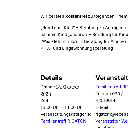
Wir beraten
kostenfrei
zu folgenden Them
„Rund ums Kind“ – Beratung zu Anträgen r
Ist mein Kind „anders“? – Beratung für Kin
„Was steht mir zu?“ – Beratung für Allein-
KITA- und Eingewöhnungsberatung
Details
Veranstalt
Datum:
13. Oktober
Familientreff R
2025
Telefon
030 /
Zeit:
42019014
13:00 Uhr - 14:00 Uhr
E-Mail
Veranstaltungskategorie:
rigatoni@leben
Familientreff RIGATONI
Veranstalter-We
anzeigen