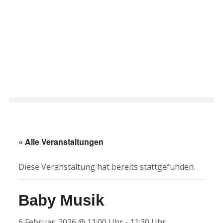
Zum
Inhalt
springen
« Alle Veranstaltungen
Diese Veranstaltung hat bereits stattgefunden.
Baby Musik
6 Februar. 2026 @ 11:00 Uhr
-
11:30 Uhr