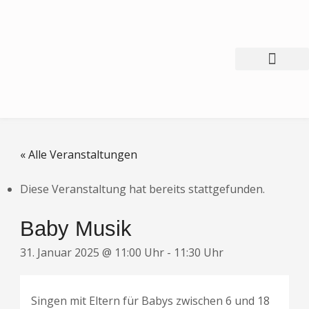
Zum
Inhalt
springen
Neues / Blog
Unsere Angebote
Über den Träger
« Alle Veranstaltungen
Diese Veranstaltung hat bereits stattgefunden.
Baby Musik
31. Januar 2025 @ 11:00 Uhr
-
11:30 Uhr
Singen mit Eltern für Babys zwischen 6 und 18